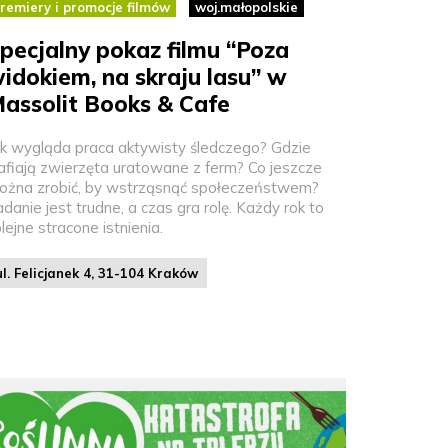
remiery i promocje filmów
woj.małopolskie
pecjalny pokaz filmu “Poza
idokiem, na skraju lasu” w
assolit Books & Cafe
ak wygląda praca aktywisty śledczego? Gdzie
rafiają zwierzęta uratowane z ferm? Co jeszcze
ożna zrobić, by wstrząsnąć społeczeństwem?
danie jest trudne, a czas gra rolę. Każdy rok to
lejne stracone istnienia.
ul. Felicjanek 4, 31-104 Kraków