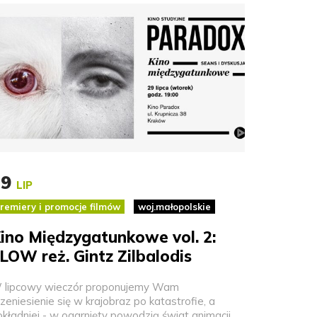
29
LIP
remiery i promocje filmów
woj.małopolskie
ino Międzygatunkowe vol. 2:
LOW reż. Gintz Zilbalodis
 lipcowy wieczór proponujemy Wam
zeniesienie się w krajobraz po katastrofie, a
okładniej - w ogarnięty powodzią świat animacji