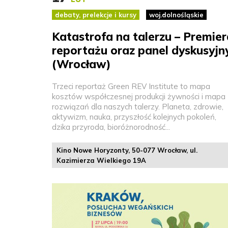
debaty, prelekcje i kursy
woj.dolnośląskie
Katastrofa na talerzu – Premier
reportażu oraz panel dyskusyjn
(Wrocław)
Trzeci reportaż Green REV Institute to mapa
kosztów współczesnej produkcji żywności i mapa
rozwiązań dla naszych talerzy. Planeta, zdrowie,
aktywizm, nauka, przyszłość kolejnych pokoleń,
dzika przyroda, bioróżnorodność...
Kino Nowe Horyzonty, 50-077 Wrocław, ul.
Kazimierza Wielkiego 19A