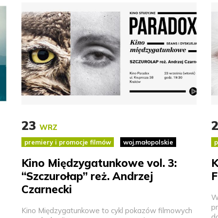
23
WRZ
premiery i promocje filmów
woj.małopolskie
p
Kino Międzygatunkowe vol. 3:
K
“Szczurołap” reż. Andrzej
F
Czarnecki
W
pr
Kino Międzygatunkowe to cykl pokazów filmowych
d