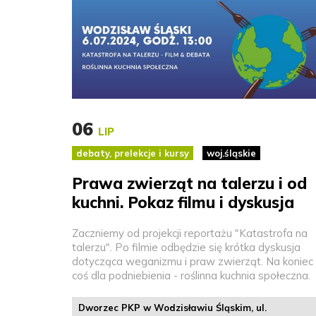
06
LIP
debaty, prelekcje i kursy
woj.śląskie
Prawa zwierząt na talerzu i od
kuchni. Pokaz filmu i dyskusja
Zaczniemy od projekcji reportażu "Katastrofa na
talerzu". Po filmie odbędzie się krótka dyskusja
dotycząca weganizmu i praw zwierząt. Na koniec
coś dla podniebienia - roślinna kuchnia społeczna.
Dworzec PKP w Wodzisławiu Śląskim, ul.