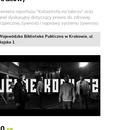
remiera reportażu "Katastrofa na talerzu" oraz
anel dyskusyjny dotyczący prawa do zdrowej,
ezpiecznej żywności i naprawy systemu żywności.
Wojewódzka Biblioteka Publiczna w Krakowie, ul.
Rajska 1
20
SIE