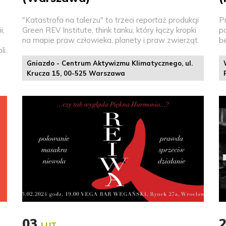
"Katastrofa na talerzu" to trzeci reportaż produkcji
P
i,
Green REV Institute, think tanku, który łączy kropki
p
na mapie praw człowieka, planety i praw zwierząt.
b
i.
Gniazdo - Centrum Aktywizmu Klimatycznego, ul.
Krucza 15, 00-525 Warszawa
03
LUT