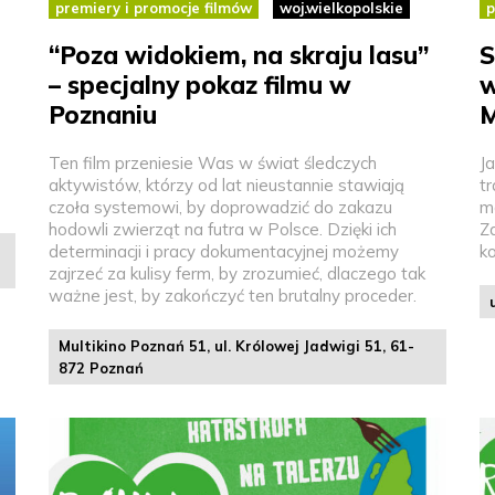
premiery i promocje filmów
woj.wielkopolskie
p
“Poza widokiem, na skraju lasu”
S
– specjalny pokaz filmu w
w
Poznaniu
M
Ten film przeniesie Was w świat śledczych
J
aktywistów, którzy od lat nieustannie stawiają
t
czoła systemowi, by doprowadzić do zakazu
m
hodowli zwierząt na futra w Polsce. Dzięki ich
Za
determinacji i pracy dokumentacyjnej możemy
ko
zajrzeć za kulisy ferm, by zrozumieć, dlaczego tak
ważne jest, by zakończyć ten brutalny proceder.
Multikino Poznań 51, ul. Królowej Jadwigi 51, 61-
872 Poznań