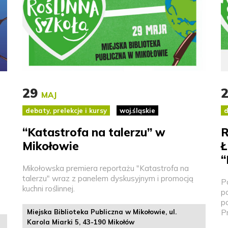
29
MAJ
debaty, prelekcje i kursy
woj.śląskie
d
“Katastrofa na talerzu” w
R
Mikołowie
Ł
“
Mikołowska premiera reportażu "Katastrofa na
talerzu" wraz z panelem dyskusyjnym i promocją
Po
kuchni roślinnej.
po
p
Miejska Biblioteka Publiczna w Mikołowie, ul.
P
Karola Miarki 5, 43-190 Mikołów