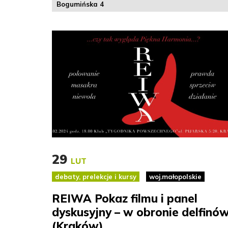
Bogumińska 4
29
LUT
debaty, prelekcje i kursy
woj.małopolskie
REIWA Pokaz filmu i panel
dyskusyjny – w obronie delfinó
(Kraków)