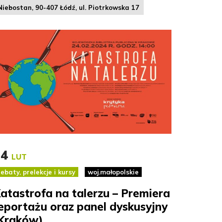
Niebostan, 90-407 Łódź, ul. Piotrkowska 17
24
LUT
ebaty, prelekcje i kursy
woj.małopolskie
atastrofa na talerzu – Premiera
eportażu oraz panel dyskusyjny
Kraków)