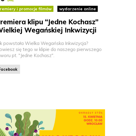
remiery i promocje filmów
wydarzenie online
remiera klipu “Jedne Kochasz”
ielkiej Wegańskiej Inkwizycji
ak powstała Wielka Wegańska Inkwizycja?
owiesz się tego w klipie do naszego pierwszego
tworu pt. "Jedne Kochasz".
Facebook