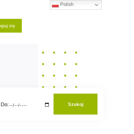
Polish
guj się
Do: