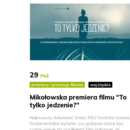
29
PAŹ
premiery i promocje filmów
woj.śląskie
Mikołowska premiera filmu “To
tylko jedzenie?”
Najnowszy dokument Green REV Institute stawia
fundamentalne pytanie: czy jedzenie może być
czymś więcej niż posiłkiem? Film pokazuje, że