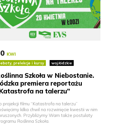
20
KWI
ebaty, prelekcje i kursy
woj.łódzkie
oślinna Szkoła w Niebostanie.
ódzka premiera reportażu
Katastrofa na talerzu”
 projekcji filmu “Katastrofa na talerzu”
święcimy kilka chwil na rozwinięcie kwestii w nim
oruszonych. Przybliżymy Wam także postulaty
rogramu Roślinna Szkoła.