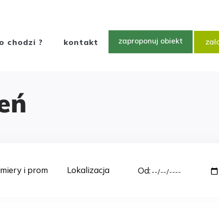
zaproponuj obiekt
o chodzi ?
kontakt
zalo
eń
Od: