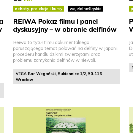
debaty, prelekcje i kursy
woj.dolnośląskie
p
a
REIWA Pokaz filmu i panel
P
y
dyskusyjny – w obronie delfinów
W
Reiwa to tytuł filmu dokumentalnego
J
poruszającego temat polowań na delfiny w Japonii,
D
procederu handlu dzikimi zwierzętami oraz
u
problemu zamykania delfinów w niewoli.
VEGA Bar Wegański, Sukiennice 1/2, 50-116
Wrocław