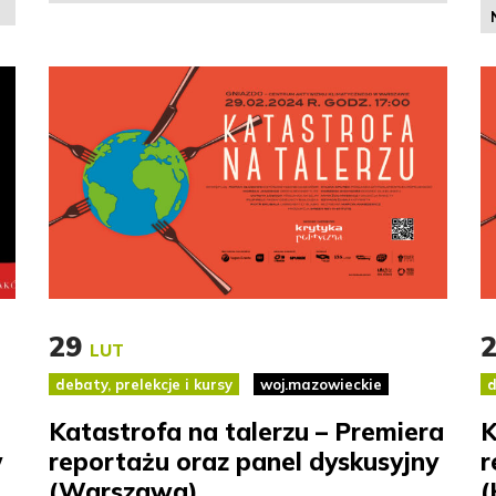
29
LUT
debaty, prelekcje i kursy
woj.mazowieckie
d
Katastrofa na talerzu – Premiera
K
w
reportażu oraz panel dyskusyjny
r
(Warszawa)
(