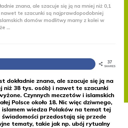
dnie znana, ale szacuje się ją na mniej niż 0,1
) i nawet te szacunki są najprawdopodobniej
islamskich domów modlitwy mamy z kolei w
e ...
37
SHARES
t dokładnie znana, ale szacuje się ją na
ej niż 38 tys. osób) i nawet te szacunki
yżone. Czynnych meczetów i islamskich
ej Polsce około 18. Nic więc dziwnego,
i z islamem wiedza Polaków na temat tej
ej świadomości przedostają się przede
ne tematy, takie jak np. ubój rytualny