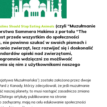
(czyli “Muzułmanie
slims Should Stop Eating Animals
utorstwa Sammera Hakima z portalu “The
jest przede wszystkim do społeczności
, nie powinna szukać w swoich pismach i
nia zwierząt, lecz rozwijać się i doskonalić
tandardów opieki nad zwierzętami,
y ogromnie wdzięczni za możliwość
enia się nim z użytkownikami naszego
Inicjatywa Muzułmańska”) została założona przez dwoje
ard z Kanady, którzy zdecydowali, że jeśli muzułmanie
ć naszej planety, to musi nastąpić zasadnicza zmiana
latego artykuły publikowane na stronie
co zachęcamy, mają na celu edukowanie społeczności