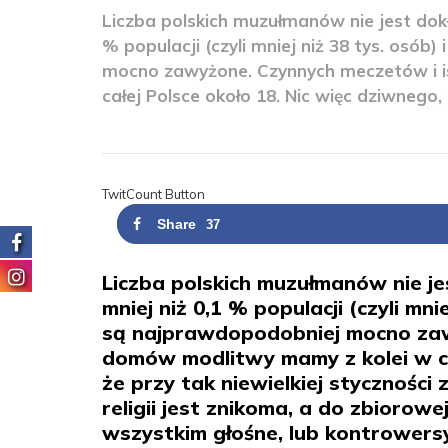
Liczba polskich muzułmanów nie jest dokła
% populacji (czyli mniej niż 38 tys. osób
mocno zawyżone. Czynnych meczetów i 
całej Polsce około 18. Nic więc dziwnego, ż
TwitCount Button
Share
37
Liczba polskich muzułmanów nie jes
mniej niż 0,1 % populacji (czyli mni
są najprawdopodobniej mocno zaw
domów modlitwy mamy z kolei w cał
że przy tak niewielkiej stycznośc
religii jest znikoma, a do zbiorow
wszystkim głośne, lub kontrowersyj