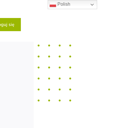
Polish
guj się