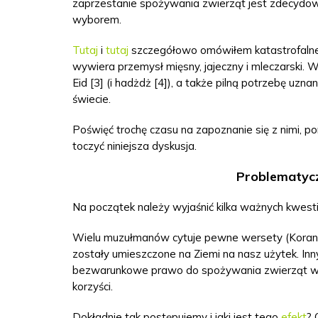
zaprzestanie spożywania zwierząt jest zdecydow
wyborem.
Tutaj
i
tutaj
szczegółowo omówiłem katastrofalne s
wywiera przemysł mięsny, jajeczny i mleczarski. W
Eid [3] (i hadżdż [4]), a także pilną potrzebę uz
świecie.
Poświęć trochę czasu na zapoznanie się z nimi, po
toczyć niniejsza dyskusja.
Problematyc
Na początek należy wyjaśnić kilka ważnych kwestii
Wielu muzułmanów cytuje pewne wersety (Koran 2:
zostały umieszczone na Ziemi na nasz użytek. Inn
bezwarunkowe prawo do spożywania zwierząt wedł
korzyści.
Dokładnie tak postępujemy i jaki jest tego
efekt
? 