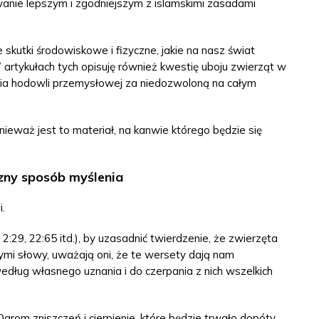
anie lepszym i zgodniejszym z islamskimi zasadami
kutki środowiskowe i fizyczne, jakie na nasz świat
 artykułach tych opisuję również kwestię uboju zwierząt w
nania hodowli przemysłowej za niedozwoloną na całym
nieważ jest to materiał, na kanwie którego będzie się
zny sposób myślenia
.
29, 22:65 itd.), by uzasadnić twierdzenie, że zwierzęta
ymi słowy, uważają oni, że te wersety dają nam
ug własnego uznania i do czerpania z nich wszelkich
Ogrom zniszczeń i cierpienie, które będzie trwało dopóty,