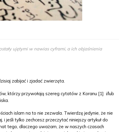
stały ujętymi w nawias cyframi, a ich objaśnienia
siaj zabijać i zjadać zwierzęta.
ów, którzy przywołają szereg cytatów z Koranu [1] i/lub
iska.
ciach islam na to nie zezwala. Twierdzę jedynie, że nie
 jeśli tylko zechcesz przeczytać niniejszy artykuł do
emat tego, dlaczego uważam, że w naszych czasach