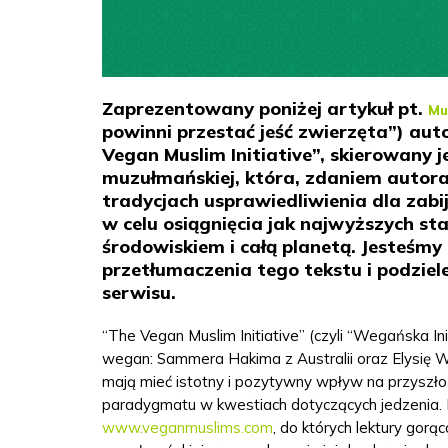
Zaprezentowany poniżej artykuł pt.
Mu
powinni przestać jeść zwierzęta”) a
Vegan Muslim Initiative”, skierowany 
muzułmańskiej, która, zdaniem autora
tradycjach usprawiedliwienia dla zabija
w celu osiągnięcia jak najwyższych s
środowiskiem i całą planetą. Jesteśm
przetłumaczenia tego tekstu i podziel
serwisu.
“The Vegan Muslim Initiative” (czyli “Wegańska 
wegan: Sammera Hakima z Australii oraz Elysię W
mają mieć istotny i pozytywny wpływ na przyszłoś
paradygmatu w kwestiach dotyczących jedzenia. D
www.veganmuslims.com
,
do których lektury gorą