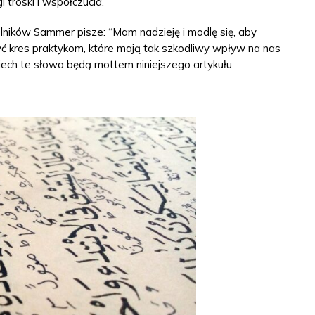
 troski i współczucia.
ików Sammer pisze: “Mam nadzieję i modlę się, aby
yć kres praktykom, które mają tak szkodliwy wpływ na nas
Niech te słowa będą mottem niniejszego artykułu.