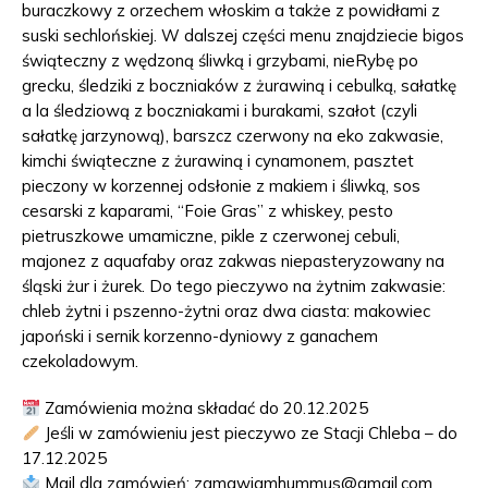
buraczkowy z orzechem włoskim a także z powidłami z
suski sechlońskiej. W dalszej części menu znajdziecie bigos
świąteczny z wędzoną śliwką i grzybami, nieRybę po
grecku, śledziki z boczniaków z żurawiną i cebulką, sałatkę
a la śledziową z boczniakami i burakami, szałot (czyli
sałatkę jarzynową), barszcz czerwony na eko zakwasie,
kimchi świąteczne z żurawiną i cynamonem, pasztet
pieczony w korzennej odsłonie z makiem i śliwką, sos
cesarski z kaparami, “Foie Gras” z whiskey, pesto
pietruszkowe umamiczne, pikle z czerwonej cebuli,
majonez z aquafaby oraz zakwas niepasteryzowany na
śląski żur i żurek. Do tego pieczywo na żytnim zakwasie:
chleb żytni i pszenno-żytni oraz dwa ciasta: makowiec
japoński i sernik korzenno-dyniowy z ganachem
czekoladowym.
Zamówienia można składać do 20.12.2025
Jeśli w zamówieniu jest pieczywo ze Stacji Chleba – do
17.12.2025
Mail dla zamówień: zamawiamhummus@gmail.com