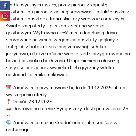
– od klasycznych ruskich, przez pierogi z kapustą i
grzybami, po pierogi z zieloną soczewicą – a także uszka z
grzybami, paszteciki francuskie, czy wreszcie coroczny hit
świątecznej oferty – pieczeń z seitana w sosie
grzybowym. Wytrawną część menu dopełniają dania
serwowane na zimno: wegańskie pasztety (jaglany z
truflą lub z batata z suszoną żurawiną), sałatka
jarzynowa, a także roślinne wersje śledzi przygotowane na
bazie boczniaka i bakłażana. Uzupełnieniem całości są
sosy i sojonezy oraz wypieki: chleb gryczany w kilku
odsłonach, piernik i makowiec.
Zamówienia przyjmowane będą do 19.12.2025 lub do
wyczerpania oferty
Odbiór: 23.12.2025
Dostawa na terenie Bydgoszczy: dostępna w cenie 25
zł
Zamówienia można składać online lub osobiście w
restauracji