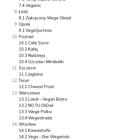
7.4
Veganic
Łódź
8.1
Zakręcony Wege Obiad
Opole
9.1
VegeQuchnia
Poznań
10.1
Cafe Sorrir
10.2
Kafej
10.3
Nadzieja
10.4
Szczaw i Mirabelki
Szczecin
11.1
Jaglana
Toruń
12.1
Chwast Prast
Warszawa
13.1
Lokal – Vegan Bistro
13.2
NO TU OliDeli
13.3
Wege Polka
13.4
Wegestrada
Wrocław
14.1
Kawastrofa
14.2
Vega – Bar Wegański