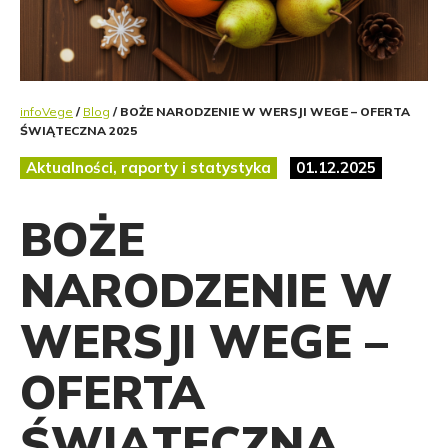
infoVege
/
Blog
/ BOŻE NARODZENIE W WERSJI WEGE – OFERTA
ŚWIĄTECZNA 2025
Aktualności, raporty i statystyka
01.12.2025
BOŻE
NARODZENIE W
WERSJI WEGE –
OFERTA
ŚWIĄTECZNA