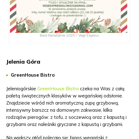
Boże Narodzenie 2025 – Vege Express
Jelenia Góra
GreenHouse Bistro
Jeleniogórskie
GreenHouse Bistro
czeka na Was z całą
paletą świątecznych klasyków w wegańskiej odsłonie.
Znajdziecie wśród nich aromatyczną zupę grzybową,
intensywny barszcz na domowym zakwasie, kilka
rodzajów pierogów: z tofu, z soczewicą oraz z kapustą i
grzybami oraz naleśniki gryczane z kapustą i grzybami.
Na większy głód polecają się: bigos wegański z