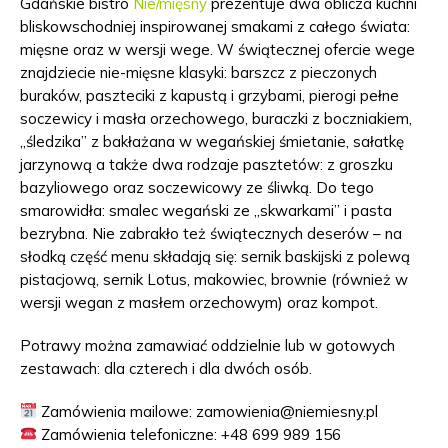
Gdańskie bistro
Nie/mięsny
prezentuje dwa oblicza kuchni
bliskowschodniej inspirowanej smakami z całego świata:
mięsne oraz w wersji wege. W świątecznej ofercie wege
znajdziecie nie-mięsne klasyki: barszcz z pieczonych
buraków, paszteciki z kapustą i grzybami, pierogi pełne
soczewicy i masła orzechowego, buraczki z boczniakiem,
„śledzika” z bakłażana w wegańskiej śmietanie, sałatkę
jarzynową a także dwa rodzaje pasztetów: z groszku
bazyliowego oraz soczewicowy ze śliwką. Do tego
smarowidła: smalec wegański ze „skwarkami” i pasta
bezrybna. Nie zabrakło też świątecznych deserów – na
słodką część menu składają się: sernik baskijski z polewą
pistacjową, sernik Lotus, makowiec, brownie (również w
wersji wegan z masłem orzechowym) oraz kompot.
Potrawy można zamawiać oddzielnie lub w gotowych
zestawach:
dla czterech i dla dwóch osób.
Zamówienia mailowe: zamowienia@niemiesny.pl
Zamówienia telefoniczne: +48 699 989 156