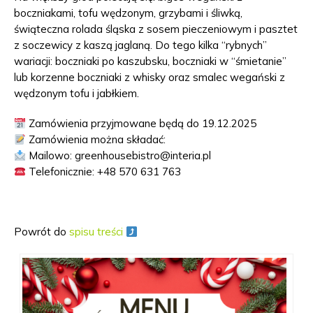
boczniakami, tofu wędzonym, grzybami i śliwką,
świąteczna rolada śląska z sosem pieczeniowym i pasztet
z soczewicy z kaszą jaglaną. Do tego kilka “rybnych”
wariacji: boczniaki po kaszubsku, boczniaki w “śmietanie”
lub korzenne boczniaki z whisky oraz smalec wegański z
wędzonym tofu i jabłkiem.
Zamówienia przyjmowane będą do 19.12.2025
Zamówienia można składać:
Mailowo: greenhousebistro@interia.pl
Telefonicznie: +48 570 631 763
Powrót do
spisu treści