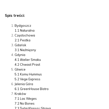
Spis treści:
Bydgoszcz
1.1
Naturalna
Częstochowa
2.1
Pestka
Gdańsk
3.1
Nie/mięsny
Gdynia
4.1
Atelier Smaku
4.2
Chwast Prast
Gliwice
5.1
Komu Hummus
5.2
Vege Express
Jelenia Góra
6.1
GreenHouse Bistro
Kraków
7.1
Las Weges
7.2
No Bones
7.3
Turlaj Klopsa i Strava