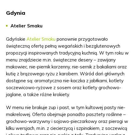
Gdynia
Atelier Smaku
Gdyńskie
Atelier Smaku
ponownie przygotowało
świąteczną ofertę pełną wegańskich i bezglutenowych
propozycji inspirowanych tradycyjną kuchnią. W tym roku w
menu znajdziecie m.in. świąteczne desery – zawijany
makowiec, nie-piernik korzenny, nie-sernik z bakaliami oraz
kutię z brązowego ryżu z karobem. Wśród dań głównych
dostępne są: aromatyczna nie-kaczka z jabłkami, kotlety
soczewicowo-ryżowe z sosem oraz kotlety grochowo-
jaglane, a także różne krokiety.
W menu nie brakuje zup i past, w tym kultowej pasty nie-
makrelowej. Oferta obejmuje ponadto pasztety roślinne –
grochowo-warzywny i sojowo-pieczarkowy oraz pierogi w
kilku wersjach, m.in. z ciecierzycą i szpinakiem, z soczewicą