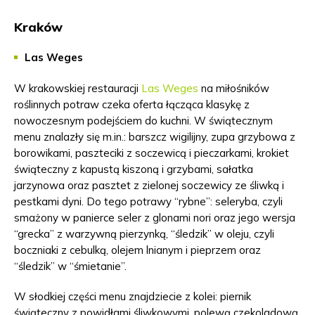
Kraków
Las Weges
W krakowskiej restauracji
Las Weges
na miłośników
roślinnych potraw czeka oferta łącząca klasykę z
nowoczesnym podejściem do kuchni. W świątecznym
menu znalazły się m.in.: barszcz wigilijny, zupa grzybowa z
borowikami, paszteciki z soczewicą i pieczarkami, krokiet
świąteczny z kapustą kiszoną i grzybami, sałatka
jarzynowa oraz pasztet z zielonej soczewicy ze śliwką i
pestkami dyni. Do tego potrawy “rybne”: seleryba, czyli
smażony w panierce seler z glonami nori oraz jego wersja
“grecka” z warzywną pierzynką, “śledzik” w oleju, czyli
boczniaki z cebulką, olejem lnianym i pieprzem oraz
“śledzik” w “śmietanie”.
W słodkiej części menu znajdziecie z kolei: piernik
świąteczny z powidłami śliwkowymi, polewą czekoladową