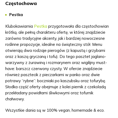
Częstochowa
Pestka
Klubokawiarnia
Pestka
przygotowała dla częstochowian
krótką, ale pełną charakteru ofertę, w której znajdziecie
zarówno tradycyjne akcenty, jak i bardziej nowoczesne
roślinne propozycje, idealne na świąteczny stół. Menu
otwierają dwa rodzaje pierogów (z kapustą i grzybami
oraz z kaszą gryczaną i tofu). Do tego pasztet jaglano-
warzywny z żurawiną i rozmarynem oraz wigilijny must-
have: barszcz czerwony czysty. W ofercie znajdziecie
również pasztecik z pieczarkami w panko oraz dwie
potrawy “rybne”: boczniaki po kaszubsku oraz tofurybę.
Słodka część oferty obejmuje z kolei piernik z czekoladą
przekładany powidłami śliwkowymi oraz tofur­nik
chałwowy.
Wszystkie dania są w 100% vegan, homemade & eco.