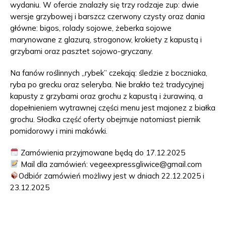
wydaniu.
W ofercie znalazły się trzy rodzaje zup: dwie
wersje grzybowej i barszcz czerwony czysty oraz dania
główne
: bigos, rolady sojowe, żeberka sojowe
marynowane z glazurą, strogonow, krokiety z kapustą i
grzybami oraz pasztet sojowo-gryczany.
Na fanów roślinnych „rybek” czekają: śledzie z boczniaka,
ryba po grecku oraz seleryba.
Nie brakło też tradycyjnej
kapusty z grzybami oraz grochu z kapustą i żurawiną, a
dopełnieniem wytrawnej części menu jest majonez z białka
grochu.
Słodka część oferty obejmuje natomiast piernik
pomidorowy i mini makówki.
Zamówienia przyjmowane będą do 17.12.2025
Mail dla zamówień: vegeexpressgliwice@gmail.com
Odbiór zamówień możliwy jest w dniach 22.12.2025 i
23.12.2025