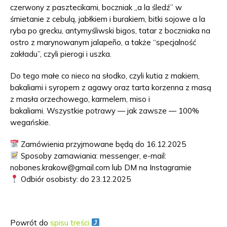
czerwony z pasztecikami, boczniak „a la śledź” w
śmietanie z cebulą, jabłkiem i burakiem, bitki sojowe a la
ryba po grecku, antymyśliwski bigos, tatar z boczniaka na
ostro z marynowanym jalapeño, a także “specjalność
zakładu”, czyli pierogi i uszka.
Do tego małe co nieco na słodko, czyli kutia z makiem,
bakaliami i syropem z agawy oraz tarta korzenna z masą
z masła orzechowego, karmelem, miso i
bakaliami. Wszystkie potrawy — jak zawsze — 100%
wegańskie.
Zamówienia przyjmowane będą do 16.12.2025
Sposoby zamawiania: messenger, e-mail:
nobones.krakow@gmail.com lub DM na Instagramie
Odbiór osobisty: do 23.12.2025
Powrót do
spisu treści