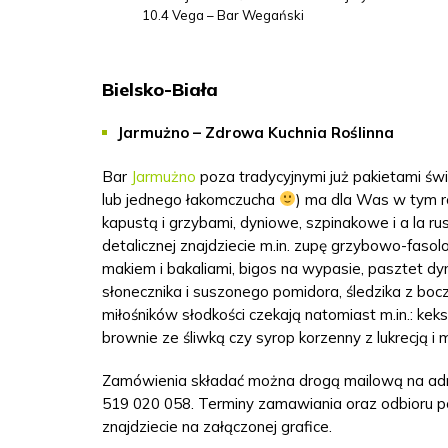
10.4
Vega – Bar Wegański
Bielsko-Biała
Jarmużno – Zdrowa Kuchnia Roślinna
Bar
Jarmużno
poza tradycyjnymi już pakietami świ
lub jednego łakomczucha
) ma dla Was w tym ro
kapustą i grzybami, dyniowe, szpinakowe i a la rus
detalicznej znajdziecie m.in. zupę grzybowo-fasol
makiem i bakaliami, bigos na wypasie, pasztet dy
słonecznika i suszonego pomidora, śledzika z bo
miłośników słodkości czekają natomiast m.in.: ke
brownie ze śliwką czy syrop korzenny z lukrecją i 
Zamówienia składać można drogą mailową na adr
519 020 058. Terminy zamawiania oraz odbioru po
znajdziecie na załączonej grafice.