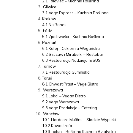
2.1
Faloviec – Kuchnia Roślinna
Gliwice
3.1
Vege Express – Kuchnia Roślinna
Kraków
4.1
No Bones
Łódź
5.1
Zjadliwości – Kuchnia Roślinna
Poznań
6.1
Kafej – Cukiernia Wegańska
6.2
Szczaw i Mirabelki – Restobar
6.3
Restauracja Nadzieja JE SUS
Tarnów
7.1
Restauracja Gumniska
Toruń
8.1
Chwast Prast – Vege Bistro
Warszawa
9.1
Lokal – Vegan Bistro
9.2
Vega Warszawa
9.3
Vege Produkcja – Catering
Wrocław
10.1
Hardcore Muffins – Słodkie Wypieki
10.2
Kawastrofa
10.3
Tajfun – Roślinna Kuchnia Azjatycka