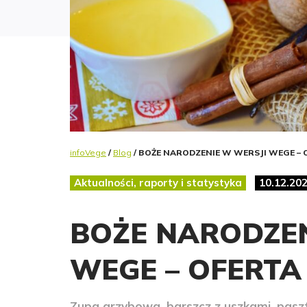
infoVege
/
Blog
/ BOŻE NARODZENIE W WERSJI WEGE – 
Aktualności, raporty i statystyka
10.12.20
BOŻE NARODZEN
WEGE – OFERTA
Zupa grzybowa, barszcz z uszkami, pasztety