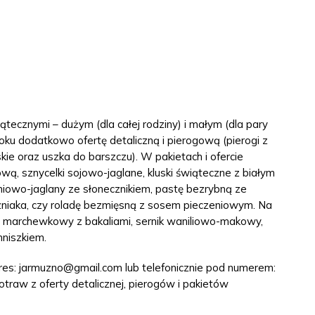
ątecznymi – dużym (dla całej rodziny) i małym (dla pary
ku dodatkowo ofertę detaliczną i pierogową (pierogi z
kie oraz uszka do barszczu). W pakietach i ofercie
ową, sznycelki sojowo-jaglane, kluski świąteczne z białym
niowo-jaglany ze słonecznikiem, pastę bezrybną ze
czniaka, czy roladę bezmięsną z sosem pieczeniowym. Na
ks marchewkowy z bakaliami, sernik waniliowo-makowy,
mniszkiem.
es: jarmuzno@gmail.com lub telefonicznie pod numerem:
traw z oferty detalicznej, pierogów i pakietów