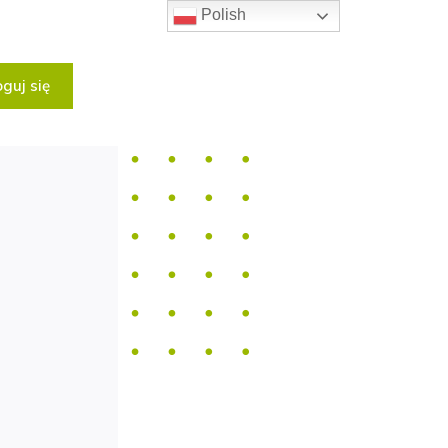
Polish
guj się