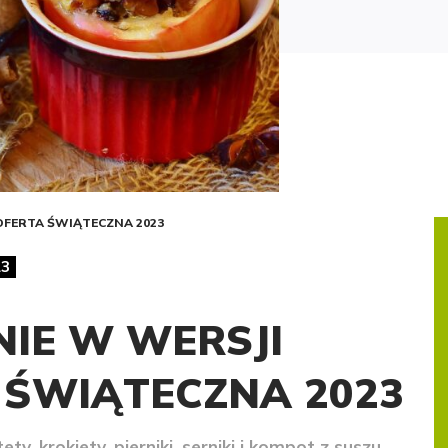
OFERTA ŚWIĄTECZNA 2023
23
IE W WERSJI
 ŚWIĄTECZNA 2023
, krokiety, pierniki, serniki i kompot z suszu...