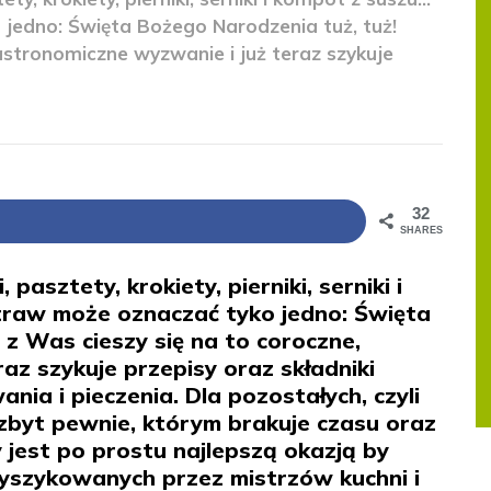
jedno: Święta Bożego Narodzenia tuż, tuż!
astronomiczne wyzwanie i już teraz szykuje
32
SHARES
asztety, krokiety, pierniki, serniki i
raw może oznaczać tyko jedno: Święta
 z Was cieszy się na to coroczne,
az szykuje przepisy oraz składniki
ia i pieczenia. Dla pozostałych, czyli
ę zbyt pewnie, którym brakuje czasu oraz
 jest po prostu najlepszą okazją by
szykowanych przez mistrzów kuchni i