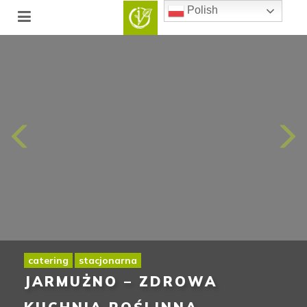
Polish
catering
stacjonarna
JARMUŻNO – ZDROWA