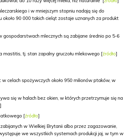
kować do 10 razy więcej mleka, niż naturalnie [
źródło
]
leczarskiego i w mniejszym stopniu nadają się do
 około 90 000 takich cieląt zostaje uznanych za produkt
 w gospodarstwach mlecznych są zabijane średnio po 5-6
 mastitis, tj.
stan zapalny gruczołu mlekowego
[
źródło
]
est w celach spożywczych około 950 milionów ptaków, w
bywa się w halach bez okien, w których przetrzymuje się na
]
klatkowego [
źródło
]
t zabijanych w Wielkiej Brytanii albo przez zagazowanie,
występuje we wszystkich systemach produkcji jaj, w tym w