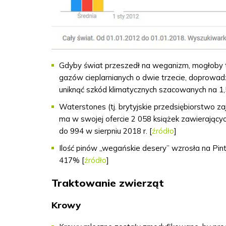
Gdyby świat przeszedł na weganizm, mogłoby to 
gazów cieplarnianych o dwie trzecie, doprowad
uniknąć szkód klimatycznych szacowanych na 1,5
Waterstones (tj. brytyjskie przedsiębiorstwo za
ma w swojej ofercie 2 058 książek zawierającyc
do 994 w sierpniu 2018 r. [
źródło
]
Ilość pinów
„wegańskie desery” wzrosła na Pinte
417% [
źródło
]
Traktowanie zwierząt
Krowy