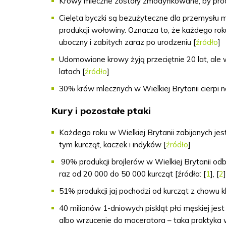
Krowy mleczne zostały zmodyfikowane, by produ
Cielęta byczki są bezużyteczne dla przemysłu m
produkcji wołowiny.
Oznacza to, że każdego roku
uboczny i zabitych zaraz po urodzeniu [
źródło
]
Udomowione krowy żyją przeciętnie 20 lat, ale
latach [
źródło
]
30% krów mlecznych w Wielkiej Brytanii cierpi na
Kury i pozostałe ptaki
Każdego roku w Wielkiej Brytanii zabijanych j
tym kurcząt, kaczek i indyków [
źródło
]
90% produkcji brojlerów w Wielkiej Brytanii od
raz od 20 000 do 50 000 kurcząt [źródła: [
1
], [
2
]
51% produkcji jaj pochodzi od kurcząt z chowu 
40 milionów 1-dniowych piskląt płci męskiej jes
albo wrzucenie do maceratora – taka praktyka 