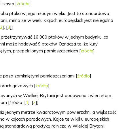
icznym [
źródło
]
dziobu ptaka w jego młodym wieku. Jest to standardowa
ii, mimo że w wielu krajach europejskich jest nielegalna
2
], [
3
]]
 przetrzymywać 16 000 ptaków w jednym budynku, co
hni może hodować 9 ptaków. Oznacza to, że kury
ętych, przepełnionych pomieszczeniach [
źródło
]
cie poza zamkniętymi pomieszczeniami [
źródło
]
omorach gazowych [
źródło
]
awanych w Wielkiej Brytanii jest podawana zwierzętom
m [źródła: [
1
], [
2
]]
niż jednym metrze kwadratowym powierzchni, a większość
mana w kojcach porodowych.
Kojce te w kilku europejskich
 są standardową praktyką rolniczą w Wielkiej Brytanii