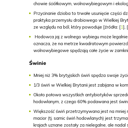
chowie ściółkowym, wolnowybiegowym i ekolog
Przycinanie dzioba to trwałe usunięcie części 
praktyka przemysłu drobiowego w Wielkiej Brytan
ze względu na ból, który powoduje [źródła: [
1
], [
Hodowca jaj z wolnego wybiegu może legalnie
oznacza, że ​​na metrze kwadratowym powierzc
wolnowybiegowe
spędzają całe życie w zamkni
Świnie
Mniej niż 3% brytyjskich świń spędza swoje ży
1/3 świń w Wielkiej Brytanii jest zabijana w k
Około połowa wszystkich antybiotyków sprzed
hodowlanym, z czego 60% podawana jest świnio
Większość świń przetrzymywana jest na mniej 
macior (tj. samic świń hodowlanych) jest trzy
krajach uznane zostały za nielegalne, ale nadal