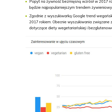
Popyt na żywność bezmięsną wzrósł w 2017 ro
będzie najpopularniejszym trendem żywieniowym
Z
godnie z wyszukiwarką Google trend wegański 
2017 rokiem.
Obecnie wyszukiwania związane z 
dotyczące diety wegetariańskiej i bezglutenowej