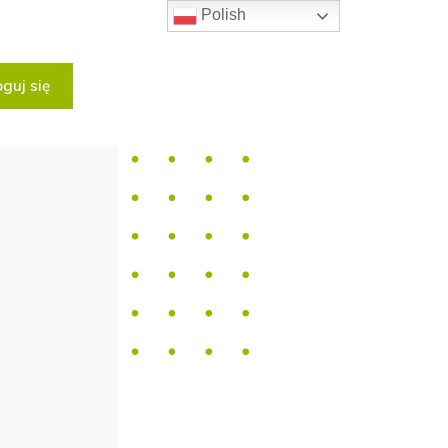
Polish
guj się