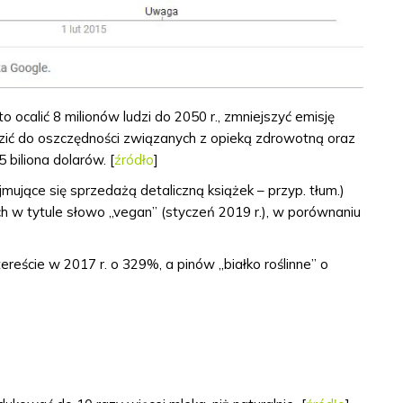
ocalić 8 milionów ludzi do 2050 r., zmniejszyć emisję
zić do oszczędności związanych z opieką zdrowotną oraz
 biliona dolarów. [
źródło
]
jmujące się sprzedażą detaliczną książek – przyp. tłum.)
h w tytule słowo „vegan” (styczeń 2019 r.), w porównaniu
reście w 2017 r. o 329%, a pinów „białko roślinne” o