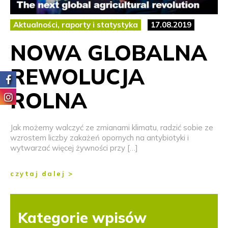
Aktualności, raporty i statystyka
17.08.2019
NOWA GLOBALNA
REWOLUCJA
ROLNA
Jak możemy walczyć ze zmianami klimatu, radzić sobie ze
wzrostem liczby zakażeń opornych na antybiotyki i
wytwarzać więcej żywności przy […]
czytaj dalej >
Kategorie wpisów