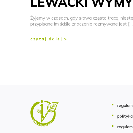
LEWACKI WYMY
Żyjemy w czasach, gdy słowa często tracą, niest
przypisane im ściśle znaczenie rozmywane jest […
czytaj dalej >
regulam
polityk
regulam