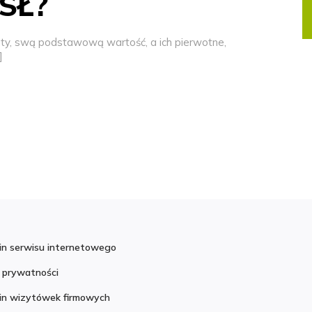
SŁ?
ety, swą podstawową wartość, a ich pierwotne,
]
in serwisu internetowego
a prywatności
in wizytówek firmowych