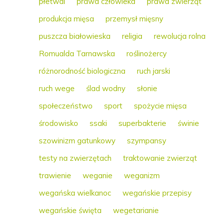
płetwal
prawa człowieka
prawa zwierząt
produkcja mięsa
przemysł mięsny
puszcza białowieska
religia
rewolucja rolna
Romualda Tarnawska
roślinożercy
różnorodność biologiczna
ruch jarski
ruch wege
ślad wodny
słonie
społeczeństwo
sport
spożycie mięsa
środowisko
ssaki
superbakterie
świnie
szowinizm gatunkowy
szympansy
testy na zwierzętach
traktowanie zwierząt
trawienie
weganie
weganizm
wegańska wielkanoc
wegańskie przepisy
wegańskie święta
wegetarianie