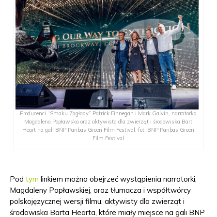
Producenci “Smaku Zagłady” Patrick Finnegan i Mark Galvin, narratorka
Magdalena Popławska oraz aktywista dla zwierząt i środowiska Bart
Heart na gali BNP Paribas Green Film Festival, fot. BNP Paribas Green
Film Festival
Pod
tym
linkiem można obejrzeć wystąpienia narratorki,
Magdaleny Popławskiej, oraz tłumacza i współtwórcy
polskojęzycznej wersji filmu, aktywisty dla zwierząt i
środowiska Barta Hearta, które miały miejsce na gali BNP