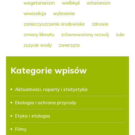
wegetarianizm
wielbłąd
witarianizm
wiwisekcja
wylesienie
zanieczyszczenie środowiska
zdrowie
zmiany klimatu
zrównoważony rozwój
żubr
zużycie wody
zwierzęta
Kategorie wpisów
Aktualności, raporty i statystyka
Ekologia i ochrona przyrody
Etyka i etologia
Filmy