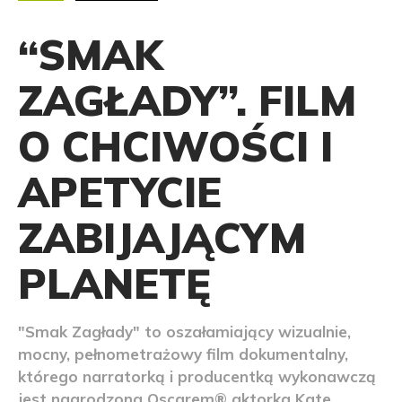
“SMAK
ZAGŁADY”. FILM
O CHCIWOŚCI I
APETYCIE
ZABIJAJĄCYM
PLANETĘ
"Smak Zagłady" to oszałamiający wizualnie,
mocny, pełnometrażowy film dokumentalny,
którego narratorką i producentką wykonawczą
jest nagrodzona Oscarem® aktorka Kate