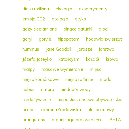
dieta roślinna
ekologia
eksperymenty
emisja CO2
etologia
etyka
gazy cieplarniane
ginące gatunki
głód
goryl
goryle
hipopotam
hodowla zwierząt
hummus
Jane Goodall
jarosze
jarstwo
Józefa Joteyko
katolicyzm
kościół
krowa
małpy
masowe wymieranie
mięso
mięso komórkowe
mięso roślinne
moda
nabiał
natura
niedobór wody
niedożywienie
nieposłuszeństwo obywatelskie
ocean
ochrona środowiska
olej palmowy
orangutany
organizacje prozwierzęce
PETA