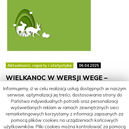
Aktualności, raporty i statystyka
06.04.2025
WIELKANOC W WERSJI WEGE –
OFERTA ŚWIĄTECZNA 2025
Informujemy, iż w celu realizacji usług dostępnych w naszym
serwisie, optymalizacji jej treści, dostosowania strony do
Zbliżająca się wielkimi krokami Wielkanoc to czas
Państwa indywidualnych potrzeb oraz personalizacji
odradzającej się przyrody, rodzinnych spotkań i wspólnego
wyświetlanych reklam w ramach zewnętrznych sieci
celebrowania przy świątecznym stole. W powietrzu unosi
remarketingowych korzystamy z informacji zapisanych za
się zapach żurku, chrzanu i mazurka, a w sercach budzi się
pomocą plików cookies na urządzeniach końcowych
potrzeba bliskości, radości i... czasem także refleksji nad
użytkowników. Pliki cookies można kontrolować za pomocą
tym, co ...