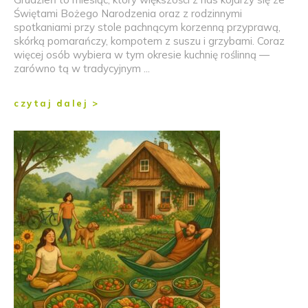
Świętami Bożego Narodzenia oraz z rodzinnymi
spotkaniami przy stole pachnącym korzenną przyprawą,
skórką pomarańczy, kompotem z suszu i grzybami. Coraz
więcej osób wybiera w tym okresie kuchnię roślinną —
zarówno tą w tradycyjnym ...
czytaj dalej >