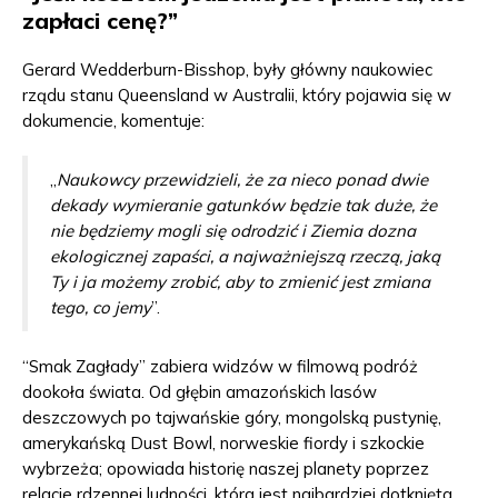
zapłaci cenę?”
Gerard Wedderburn-Bisshop, były główny naukowiec
rządu stanu Queensland w Australii, który pojawia się w
dokumencie, komentuje:
„
Naukowcy przewidzieli, że za nieco ponad dwie
dekady wymieranie gatunków będzie tak duże, że
nie będziemy mogli się odrodzić i Ziemia dozna
ekologicznej zapaści, a najważniejszą rzeczą, jaką
Ty i ja możemy zrobić, aby to zmienić jest zmiana
tego, co jemy
”.
“Smak Zagłady” zabiera widzów w filmową podróż
dookoła świata. Od głębin amazońskich lasów
deszczowych po tajwańskie góry, mongolską pustynię,
amerykańską Dust Bowl, norweskie fiordy i szkockie
wybrzeża; opowiada
historię naszej planety poprzez
relacje rdzennej ludności, która jest najbardziej dotknięta