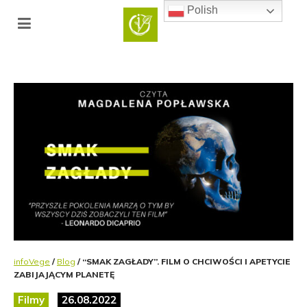
Polish
infoVege
/
Blog
/ “SMAK ZAGŁADY”. FILM O CHCIWOŚCI I APETYCIE
ZABIJAJĄCYM PLANETĘ
Filmy
26.08.2022