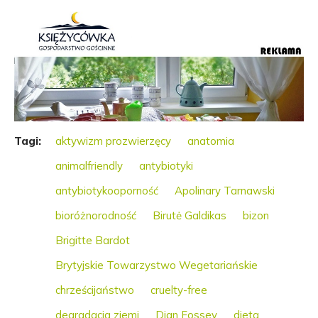
Tagi:
aktywizm prozwierzęcy
anatomia
animalfriendly
antybiotyki
antybiotykooporność
Apolinary Tarnawski
bioróżnorodność
Birutė Galdikas
bizon
Brigitte Bardot
Brytyjskie Towarzystwo Wegetariańskie
chrześcijaństwo
cruelty-free
degradacja ziemi
Dian Fossey
dieta