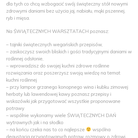
dla tych co chcą wzbogacić swój świąteczny stół nowymi
zdrowymi daniami bez użycia jaj, nabiału, mąki pszennej,
ryb i mięsa.
Na ŚWIĄTECZNYCH WARSZTATACH poznasz:
– tajniki świątecznych wegańskich przepisów,
– zaskoczysz swoich bliskich i gości tradycyjnymi daniami w
roślinnej odsłonie,
– wprowadzisz do swojej kuchni zdrowe roślinne
rozwiązania oraz poszerzysz swoją wiedzę na temat
kuchni roślinnej
– przy lampce grzanego konopnego wina i kubku zimowej
herbaty lub lawendowej kawy poznasz przepisy i
wskazówki jak przygotować wszystkie proponowane
potrawy
– wspólnie wykonamy wiele ŚWIĄTECZNYCH DAŃ
wytrawnych jak i na słodko
– na końcu czeka nas to co najlepsze
wspólna
degustacja przygotowanych potraw, rozmowy o zdrowi,