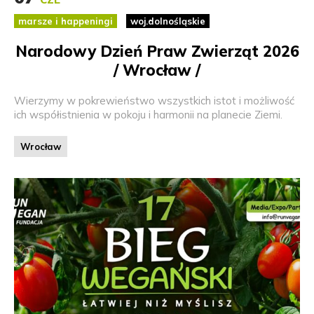
marsze i happeningi
woj.dolnośląskie
Narodowy Dzień Praw Zwierząt 2026
/ Wrocław /
Wierzymy w pokrewieństwo wszystkich istot i możliwość
ich współistnienia w pokoju i harmonii na planecie Ziemi.
Wrocław