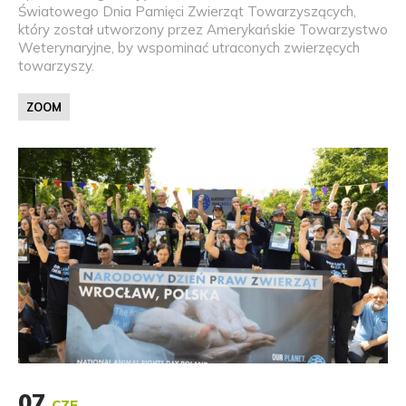
Światowego Dnia Pamięci Zwierząt Towarzyszących,
który został utworzony przez Amerykańskie Towarzystwo
Weterynaryjne, by wspominać utraconych zwierzęcych
towarzyszy.
ZOOM
07
CZE