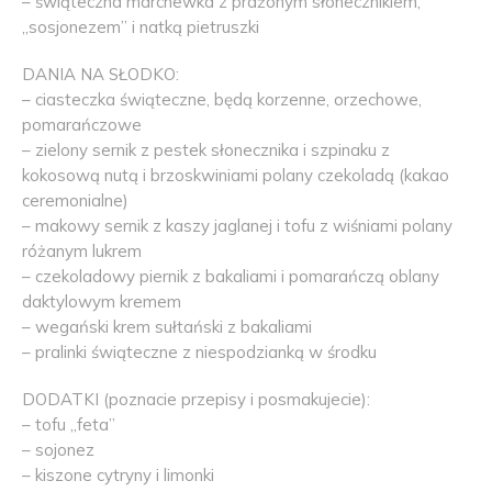
– świąteczna marchewka z prażonym słonecznikiem,
,,sosjonezem” i natką pietruszki
DANIA NA SŁODKO:
– ciasteczka świąteczne, będą korzenne, orzechowe,
pomarańczowe
– zielony sernik z pestek słonecznika i szpinaku z
kokosową nutą i brzoskwiniami polany czekoladą (kakao
ceremonialne)
– makowy sernik z kaszy jaglanej i tofu z wiśniami polany
różanym lukrem
– czekoladowy piernik z bakaliami i pomarańczą oblany
daktylowym kremem
– wegański krem sułtański z bakaliami
– pralinki świąteczne z niespodzianką w środku
DODATKI (poznacie przepisy i posmakujecie):
– tofu ,,feta”
– sojonez
– kiszone cytryny i limonki