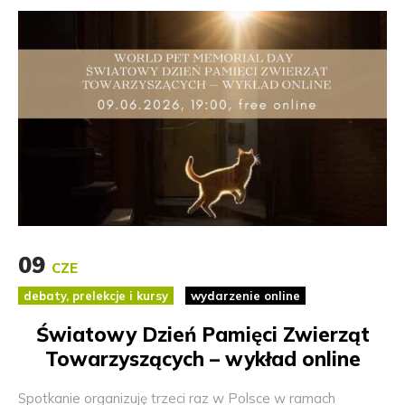
09
CZE
debaty, prelekcje i kursy
wydarzenie online
Światowy Dzień Pamięci Zwierząt
Towarzyszących – wykład online
Spotkanie organizuję trzeci raz w Polsce w ramach