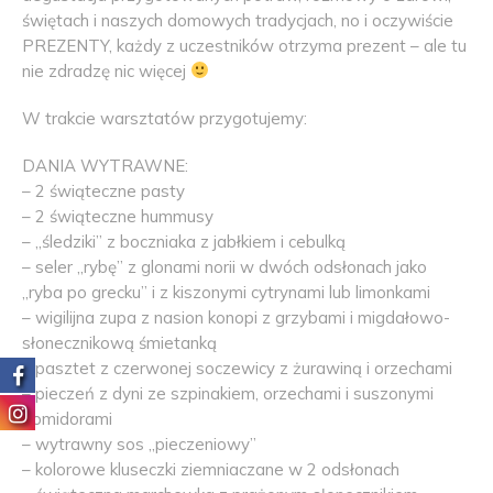
świętach i naszych domowych tradycjach, no i oczywiście
PREZENTY, każdy z uczestników otrzyma prezent – ale tu
nie zdradzę nic więcej
W trakcie warsztatów przygotujemy:
DANIA WYTRAWNE:
– 2 świąteczne pasty
– 2 świąteczne hummusy
– ,,śledziki” z boczniaka z jabłkiem i cebulką
– seler ,,rybę” z glonami norii w dwóch odsłonach jako
,,ryba po grecku” i z kiszonymi cytrynami lub limonkami
– wigilijna zupa z nasion konopi z grzybami i migdałowo-
słonecznikową śmietanką
– pasztet z czerwonej soczewicy z żurawiną i orzechami
– pieczeń z dyni ze szpinakiem, orzechami i suszonymi
pomidorami
– wytrawny sos ,,pieczeniowy”
– kolorowe kluseczki ziemniaczane w 2 odsłonach