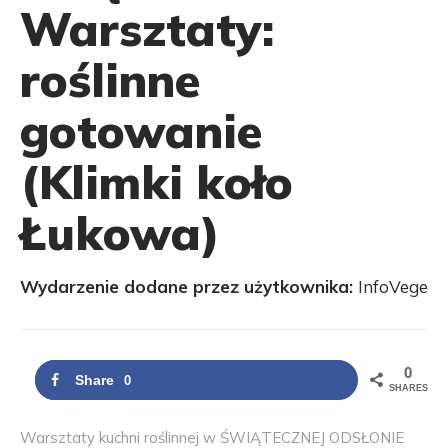
Warsztaty:
roślinne
gotowanie
(Klimki koło
Łukowa)
Wydarzenie dodane przez użytkownika:
InfoVege
0
Share
0
SHARES
Warsztaty kuchni roślinnej w ŚWIĄTECZNEJ ODSŁONIE