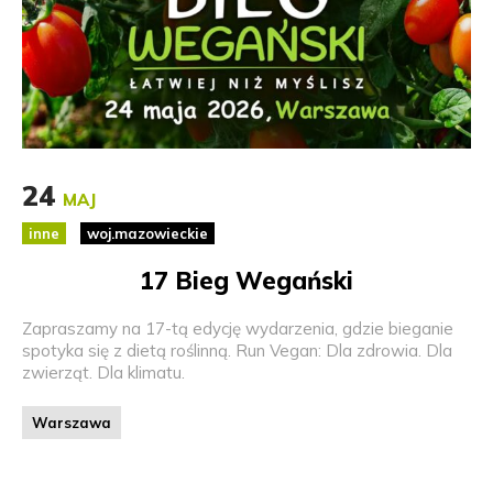
24
MAJ
inne
woj.mazowieckie
17 Bieg Wegański
Zapraszamy na 17-tą edycję wydarzenia, gdzie bieganie
spotyka się z dietą roślinną. Run Vegan: Dla zdrowia. Dla
zwierząt. Dla klimatu.
Warszawa