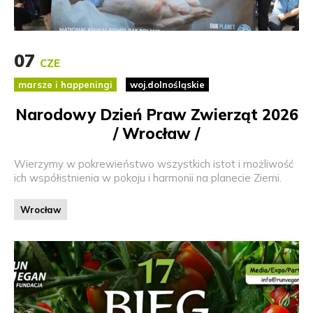
07
CZE
marsze i happeningi
woj.dolnośląskie
Narodowy Dzień Praw Zwierząt 2026
/ Wrocław /
Wierzymy w pokrewieństwo wszystkich istot i możliwość
ich współistnienia w pokoju i harmonii na planecie Ziemi.
Wrocław