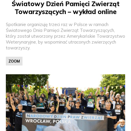
Światowy Dzień Pamięci Zwierząt
Towarzyszących – wykład online
Spotkanie organizuję trzeci raz w Polsce w ramach
Światowego Dnia Pamięci Zwierząt Towarzyszących,
który został utworzony przez Amerykańskie Towarzystwo
Weterynaryjne, by wspominać utraconych zwierzęcych
towarzyszy.
ZOOM