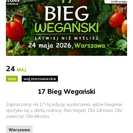
24
MAJ
inne
woj.mazowieckie
17 Bieg Wegański
Zapraszamy na 17-tą edycję wydarzenia, gdzie bieganie
spotyka się z dietą roślinną. Run Vegan: Dla zdrowia. Dla
zwierząt. Dla klimatu.
Warszawa