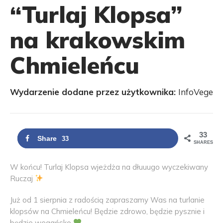
“Turlaj Klopsa”
na krakowskim
Chmieleńcu
Wydarzenie dodane przez użytkownika:
InfoVege
33
Share
33
SHARES
W końcu! Turlaj Klopsa wjeżdża na dłuuugo wyczekiwany
Ruczaj
Już od 1 sierpnia z radością zapraszamy Was na turlanie
klopsów na Chmieleńcu! Będzie zdrowo, będzie pysznie i
będzie wegańsko