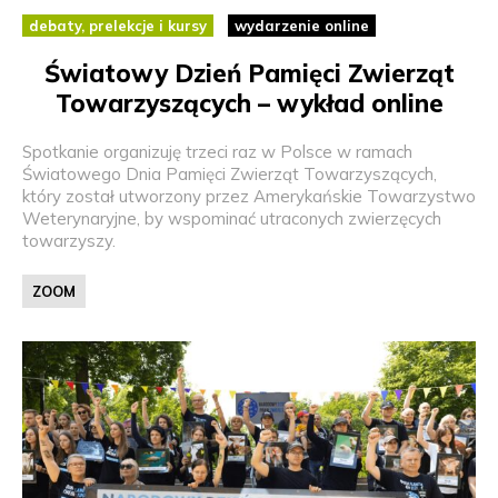
debaty, prelekcje i kursy
wydarzenie online
Światowy Dzień Pamięci Zwierząt
Towarzyszących – wykład online
Spotkanie organizuję trzeci raz w Polsce w ramach
Światowego Dnia Pamięci Zwierząt Towarzyszących,
który został utworzony przez Amerykańskie Towarzystwo
Weterynaryjne, by wspominać utraconych zwierzęcych
towarzyszy.
ZOOM