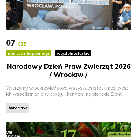
07
CZE
marsze i happeningi
woj.dolnośląskie
Narodowy Dzień Praw Zwierząt 2026
/ Wrocław /
Wierzymy w pokrewieństwo wszystkich istot i możliwość
ich współistnienia w pokoju i harmonii na planecie Ziemi.
Wrocław