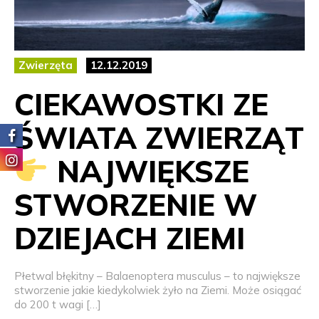
Zwierzęta
12.12.2019
CIEKAWOSTKI ZE
ŚWIATA ZWIERZĄT
NAJWIĘKSZE
STWORZENIE W
DZIEJACH ZIEMI
Płetwal błękitny – Balaenoptera musculus – to największe
stworzenie jakie kiedykolwiek żyło na Ziemi. Może osiągać
do 200 t wagi […]