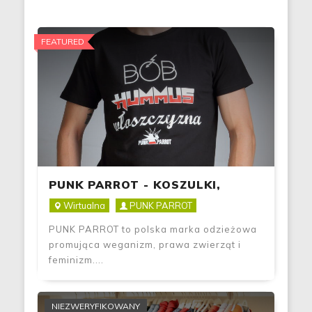
FEATURED
PUNK PARROT - KOSZULKI,
BLUZY, TORBY, PLAKATY -
Wirtualna
PUNK PARROT
WEGANIZM, FEMINIZM, PRAWA…
PUNK PARROT to polska marka odzieżowa
promująca weganizm, prawa zwierząt i
feminizm....
NIEZWERYFIKOWANY