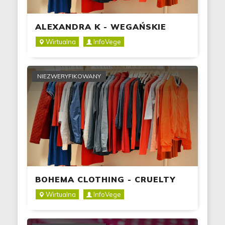
ALEXANDRA K - WEGAŃSKIE
TOREBKI I AKCESORIA
Wirtualna
InfoVege
NIEZWERYFIKOWANY
BOHEMA CLOTHING - CRUELTY
FREE FASHION
Wirtualna
InfoVege