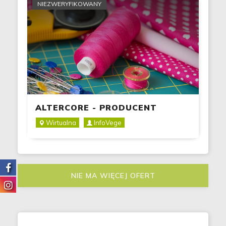
NIEZWERYFIKOWANY
ALTERCORE - PRODUCENT
BUTÓW
Wirtualna
InfoVege
NIE MA WIĘCEJ OFERT