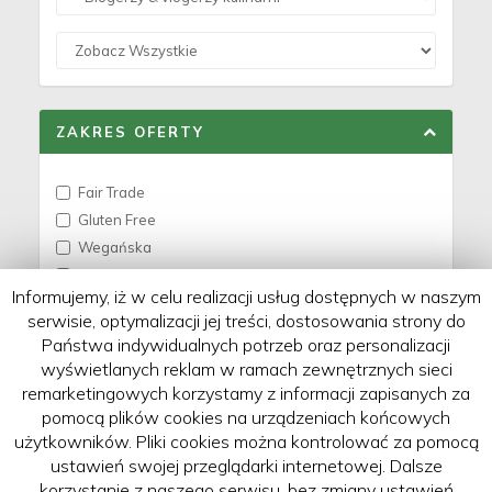
ZAKRES OFERTY
Fair Trade
Gluten Free
Wegańska
Wegetariańska
Informujemy, iż w celu realizacji usług dostępnych w naszym
Z Opcją Wegańską
serwisie, optymalizacji jej treści, dostosowania strony do
Z Opcją Wegetariańską
Państwa indywidualnych potrzeb oraz personalizacji
Zero / Less Waste
wyświetlanych reklam w ramach zewnętrznych sieci
remarketingowych korzystamy z informacji zapisanych za
pomocą plików cookies na urządzeniach końcowych
użytkowników. Pliki cookies można kontrolować za pomocą
ustawień swojej przeglądarki internetowej. Dalsze
korzystanie z naszego serwisu, bez zmiany ustawień