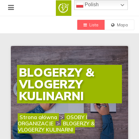
Polish
Lista
Mapa
BLOGERZY &
VLOGERZY
KULINARNI
Strona główna
>
OSOBY I
ORGANIZACJE
>
BLOGERZY &
VLOGERZY KULINARNI