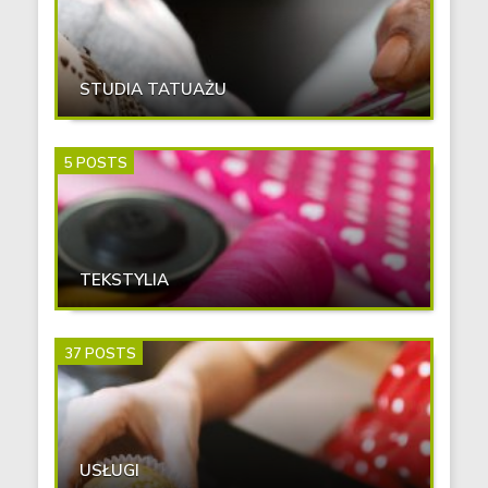
STUDIA TATUAŻU
5 POSTS
TEKSTYLIA
37 POSTS
USŁUGI