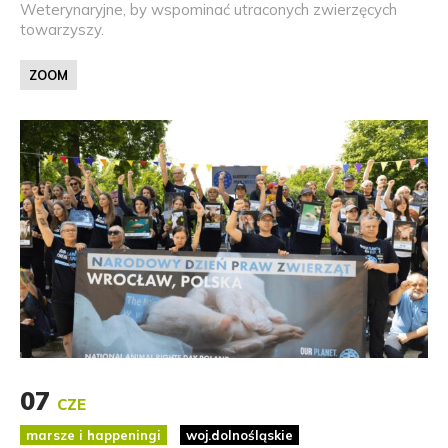
Weterynaryjne, by wspominać utraconych zwierzęcych
towarzyszy.
ZOOM
07
CZE
marsze i happeningi
woj.dolnośląskie