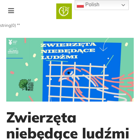
Polish
string(0) ""
Zwierzęta
niebędące ludźmi