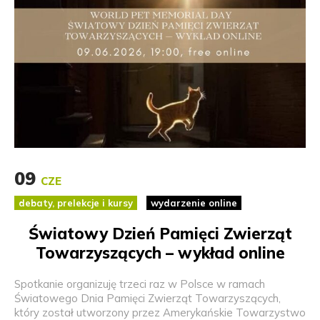
09
CZE
debaty, prelekcje i kursy
wydarzenie online
Światowy Dzień Pamięci Zwierząt
Towarzyszących – wykład online
Spotkanie organizuję trzeci raz w Polsce w ramach
Światowego Dnia Pamięci Zwierząt Towarzyszących,
który został utworzony przez Amerykańskie Towarzystwo