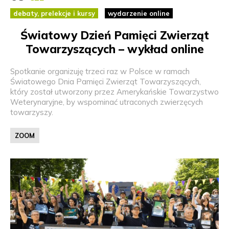
debaty, prelekcje i kursy
wydarzenie online
Światowy Dzień Pamięci Zwierząt
Towarzyszących – wykład online
Spotkanie organizuję trzeci raz w Polsce w ramach
Światowego Dnia Pamięci Zwierząt Towarzyszących,
który został utworzony przez Amerykańskie Towarzystwo
Weterynaryjne, by wspominać utraconych zwierzęcych
towarzyszy.
ZOOM