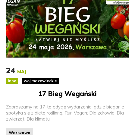
24
MAJ
inne
woj.mazowieckie
17 Bieg Wegański
Zapraszamy na 17-tą edycję wydarzenia, gdzie bieganie
spotyka się z dietą roślinną. Run Vegan: Dla zdrowia. Dla
zwierząt. Dla klimatu.
Warszawa