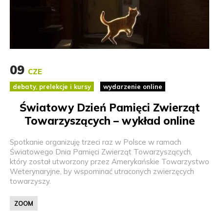
09
CZE
debaty, prelekcje i kursy
wydarzenie online
Światowy Dzień Pamięci Zwierząt
Towarzyszących – wykład online
Spotkanie organizuję trzeci raz w Polsce w ramach
Światowego Dnia Pamięci Zwierząt Towarzyszących,
który został utworzony przez Amerykańskie Towarzystwo
Weterynaryjne, by wspominać utraconych zwierzęcych
towarzyszy.
ZOOM