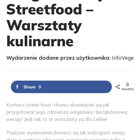
Streetfood –
Warsztaty
kulinarne
Wydarzenie dodane przez użytkownika:
InfoVege
0
Share
0
SHARES
Kochasz street food i chcesz dowiedzieć się jak
przygotować jego zdrowszą wegańską i bezglutenową
wersję? Jeśli tak, to te warsztaty są dla Ciebie!
Podczas wydarzenia dowiesz się jak wzbogacić swoją
dietę o wartości odżywcze, ponieważ pieczemy tylko z