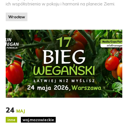
ich współistnienia w pokoju i harmonii na planecie Ziemi.
Wrocław
24
MAJ
inne
woj.mazowieckie