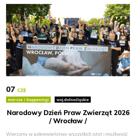
07
CZE
marsze i happeningi
woj.dolnośląskie
Narodowy Dzień Praw Zwierząt 2026
/ Wrocław /
Wierzymy w pokrewieństwo wszystkich istot i możliwość