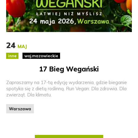
24
MAJ
inne
woj.mazowieckie
17 Bieg Wegański
Zapraszamy na 17-tą edycję wydarzenia, gdzie bieganie
spotyka się z dietą roślinną. Run Vegan: Dla zdrowia. Dla
zwierząt. Dla klimatu.
Warszawa