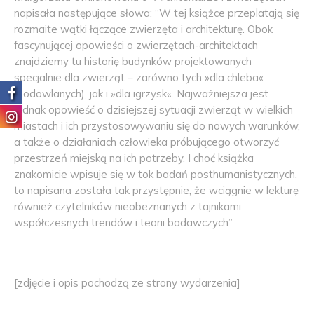
napisała następujące słowa: “W tej książce przeplatają się
rozmaite wątki łączące zwierzęta i architekturę. Obok
fascynującej opowieści o zwierzętach-architektach
znajdziemy tu historię budynków projektowanych
specjalnie dla zwierząt – zarówno tych »dla chleba«
(hodowlanych), jak i »dla igrzysk«. Najważniejsza jest
jednak opowieść o dzisiejszej sytuacji zwierząt w wielkich
miastach i ich przystosowywaniu się do nowych warunków,
a także o działaniach człowieka próbującego otworzyć
przestrzeń miejską na ich potrzeby. I choć książka
znakomicie wpisuje się w tok badań posthumanistycznych,
to napisana została tak przystępnie, że wciągnie w lekturę
również czytelników nieobeznanych z tajnikami
współczesnych trendów i teorii badawczych”.
[zdjęcie i opis pochodzą ze strony wydarzenia]