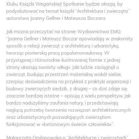
Klubu Książki Wegańskiej! Spotkanie będzie okazją, by
podyskutować na temat książki “Architektura i zwierzęta”
autorstwa Joanny Gellner i Mateusza Boczara.
Jak można przeczytać na stronie Wydawnictwa EMG:
“Joanna Gellner i Mateusz Boczar opowiadają w znakomity
sposób o relacji zwierząt z architekturą i urbanistyką,
tworząc pionierską pracę popularnonaukową. W
przystępnej i różnorodnie ilustrowanej formie z jednej
strony ukazują swoisty »dług«, jaki ludzie zaciągnęli u
zwierząt, budując przestrzeń materialną wokół siebie,
czerpiąc doświadczenia na przykład z praktyki organizacji i
budowy zwierzęcych siedzib, z drugiej – co dziś zdaje się
znacznie bardziej istotne – opisują z wielu perspektyw, jak
bardzo nadużyliśmy zaufania natury, i przedstawiają
naglącą potrzebę tworzenia rozwiązań architektonicznych
oraz urbanistycznych pozwalających zwierzętom
funkcjonować w »betonowym świecie człowieka«”.
Małgorzata Omilanowska o “Architekturze i zwierzętach”