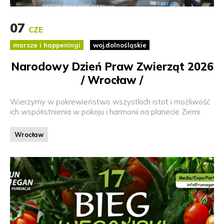
07
CZE
marsze i happeningi
woj.dolnośląskie
Narodowy Dzień Praw Zwierząt 2026
/ Wrocław /
Wierzymy w pokrewieństwo wszystkich istot i możliwość
ich współistnienia w pokoju i harmonii na planecie Ziemi.
Wrocław