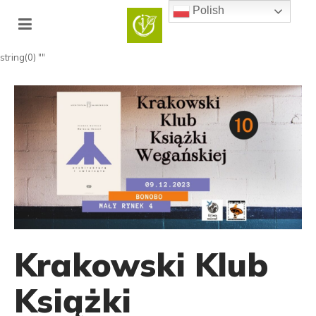
Polish
string(0) ""
Krakowski Klub
Książki