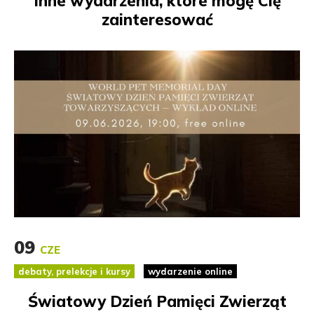
Inne wydarzenia, które mogę Cię
zainteresować
09
CZE
debaty, prelekcje i kursy
wydarzenie online
Światowy Dzień Pamięci Zwierząt