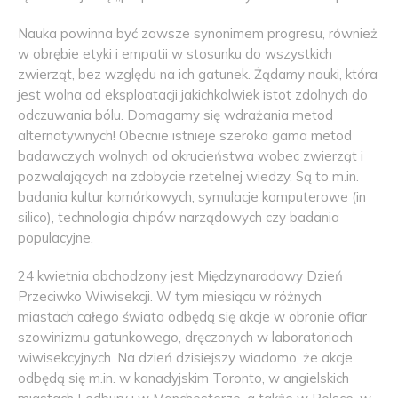
Nauka powinna być zawsze synonimem progresu, również
w obrębie etyki i empatii w stosunku do wszystkich
zwierząt, bez względu na ich gatunek. Żądamy nauki, która
jest wolna od eksploatacji jakichkolwiek istot zdolnych do
odczuwania bólu. Domagamy się wdrażania metod
alternatywnych! Obecnie istnieje szeroka gama metod
badawczych wolnych od okrucieństwa wobec zwierząt i
pozwalających na zdobycie rzetelnej wiedzy. Są to m.in.
badania kultur komórkowych, symulacje komputerowe (in
silico), technologia chipów narządowych czy badania
populacyjne.
24 kwietnia obchodzony jest Międzynarodowy Dzień
Przeciwko Wiwisekcji. W tym miesiącu w różnych
miastach całego świata odbędą się akcje w obronie ofiar
szowinizmu gatunkowego, dręczonych w laboratoriach
wiwisekcyjnych. Na dzień dzisiejszy wiadomo, że akcje
odbędą się m.in. w kanadyjskim Toronto, w angielskich