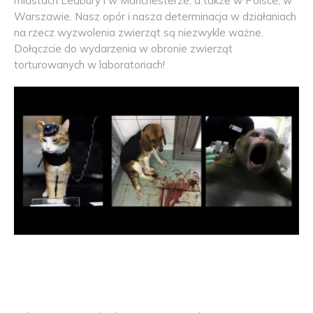
miastach Ledbury i w Manchesterze, a także w Polsce, w
Warszawie. Nasz opór i nasza determinacja w działaniach
na rzecz wyzwolenia zwierząt są niezwykle ważne.
Dołączcie do wydarzenia w obronie zwierząt
torturowanych w laboratoriach!