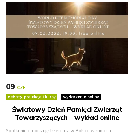
09
CZE
debaty, prelekcje i kursy
wydarzenie online
Światowy Dzień Pamięci Zwierząt
Towarzyszących – wykład online
Spotkanie organizuję trzeci raz w Polsce w ramach