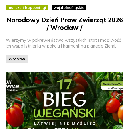
marsze i happeningi
woj.dolnośląskie
Narodowy Dzień Praw Zwierząt 2026
/ Wrocław /
Wierzymy w pokrewieństwo wszystkich istot i możliwość
ich współistnienia w pokoju i harmonii na planecie Ziemi.
Wrocław