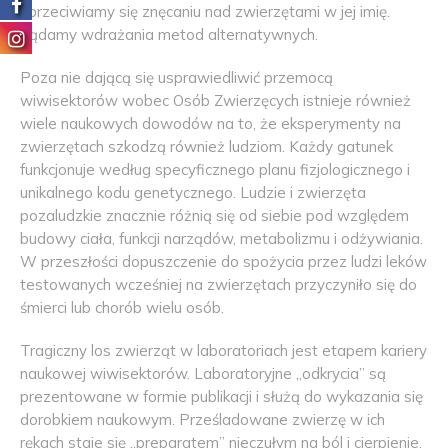
sprzeciwiamy się znęcaniu nad zwierzętami w jej imię.
Żądamy wdrażania metod alternatywnych.
Poza nie dającą się usprawiedliwić przemocą
wiwisektorów wobec Osób Zwierzęcych istnieje również
wiele naukowych dowodów na to, że eksperymenty na
zwierzętach szkodzą również ludziom. Każdy gatunek
funkcjonuje według specyficznego planu fizjologicznego i
unikalnego kodu genetycznego. Ludzie i zwierzęta
pozaludzkie znacznie różnią się od siebie pod względem
budowy ciała, funkcji narządów, metabolizmu i odżywiania.
W przeszłości dopuszczenie do spożycia przez ludzi leków
testowanych wcześniej na zwierzętach przyczyniło się do
śmierci lub chorób wielu osób.
Tragiczny los zwierząt w laboratoriach jest etapem kariery
naukowej wiwisektorów. Laboratoryjne „odkrycia” są
prezentowane w formie publikacji i służą do wykazania się
dorobkiem naukowym. Prześladowane zwierzę w ich
rękach staje się „preparatem” nieczułym na ból i cierpienie.