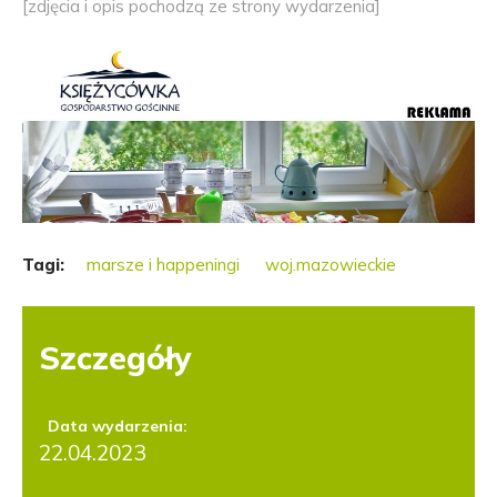
[zdjęcia i opis pochodzą ze strony wydarzenia]
Tagi:
marsze i happeningi
woj.mazowieckie
Szczegóły
Data wydarzenia:
22.04.2023