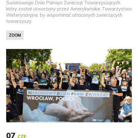
Światowego Dnia Pamięci Zwierząt Towarzyszących,
który został utworzony przez Amerykańskie Towarzystwo
Weterynaryjne, by wspominać utraconych zwierzęcych
towarzyszy.
ZOOM
07
CZE