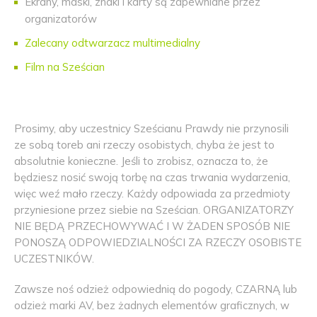
Ekrany, maski, znaki i karty są zapewniane przez
organizatorów
Zalecany odtwarzacz multimedialny
Film na Sześcian
Prosimy, aby uczestnicy Sześcianu Prawdy nie przynosili
ze sobą toreb ani rzeczy osobistych, chyba że jest to
absolutnie konieczne. Jeśli to zrobisz, oznacza to, że
będziesz nosić swoją torbę na czas trwania wydarzenia,
więc weź mało rzeczy. Każdy odpowiada za przedmioty
przyniesione przez siebie na Sześcian. ORGANIZATORZY
NIE BĘDĄ PRZECHOWYWAĆ I W ŻADEN SPOSÓB NIE
PONOSZĄ ODPOWIEDZIALNOŚCI ZA RZECZY OSOBISTE
UCZESTNIKÓW.
Zawsze noś odzież odpowiednią do pogody, CZARNĄ lub
odzież marki AV, bez żadnych elementów graficznych, w