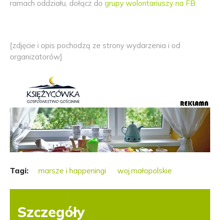
ramach oddziału, dołącz do
grupy wolontariuszy na FB
.
[zdjęcie i opis pochodzą ze strony wydarzenia i od
organizatorów]
Tagi:
marsze i happeningi
woj.małopolskie
Szczegóły