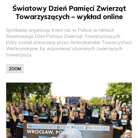
Światowy Dzień Pamięci Zwierząt
Towarzyszących – wykład online
Spotkanie organizuję trzeci raz w Polsce w ramach
Światowego Dnia Pamięci Zwierząt Towarzyszących,
który został utworzony przez Amerykańskie Towarzystwo
Weterynaryjne, by wspominać utraconych zwierzęcych
towarzyszy.
ZOOM