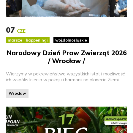
07
CZE
marsze i happeningi
woj.dolnośląskie
Narodowy Dzień Praw Zwierząt 2026
/ Wrocław /
Wierzymy w pokrewieństwo wszystkich istot i możliwość
ich współistnienia w pokoju i harmonii na planecie Ziemi.
Wrocław