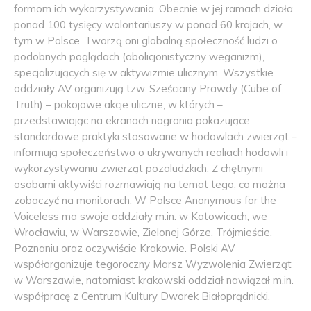
formom ich wykorzystywania. Obecnie w jej ramach działa
ponad 100 tysięcy wolontariuszy w ponad 60 krajach, w
tym w Polsce. Tworzą oni globalną społeczność ludzi o
podobnych poglądach (abolicjonistyczny weganizm),
specjalizujących się w aktywizmie ulicznym. Wszystkie
oddziały AV organizują tzw. Sześciany Prawdy (Cube of
Truth) – pokojowe akcje uliczne, w których –
przedstawiając na ekranach nagrania pokazujące
standardowe praktyki stosowane w hodowlach zwierząt –
informują społeczeństwo o ukrywanych realiach hodowli i
wykorzystywaniu zwierząt pozaludzkich. Z chętnymi
osobami aktywiści rozmawiają na temat tego, co można
zobaczyć na monitorach. W Polsce Anonymous for the
Voiceless ma swoje oddziały m.in. w Katowicach, we
Wrocławiu, w Warszawie, Zielonej Górze, Trójmieście,
Poznaniu oraz oczywiście Krakowie. Polski AV
współorganizuje tegoroczny Marsz Wyzwolenia Zwierząt
w Warszawie, natomiast krakowski oddział nawiązał m.in.
współpracę z Centrum Kultury Dworek Białoprądnicki.