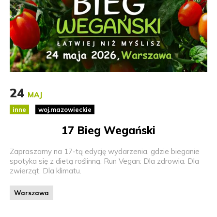
24
MAJ
inne
woj.mazowieckie
17 Bieg Wegański
Zapraszamy na 17-tą edycję wydarzenia, gdzie bieganie
spotyka się z dietą roślinną. Run Vegan: Dla zdrowia. Dla
zwierząt. Dla klimatu.
Warszawa