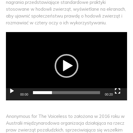
nagrania przedstawiające standardowe praktyki
stosowane w hodowli zwierząt, wyświetlane na ekranach,
aby ujawnić społeczeństwu prawdę o hodowli zwierząt i
rozmawiać w cztery oczy o ich wykorzystywaniu.
00:00
00:20
Anonymous for The Voiceless to założona w 2016 roku w
Australii międzynarodowa organizacja działająca na rzecz
praw zwierząt pozaludzkich, sprzeciwiająca się wszelkim