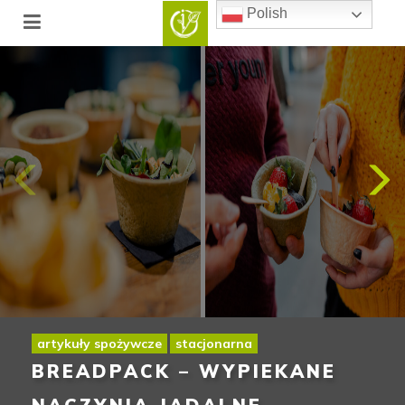
Polish
artykuły spożywcze
stacjonarna
BREADPACK – WYPIEKANE